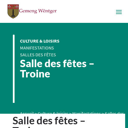
CULTURE & LOISIRS
MANIFESTATIONS
SALLES DES FÊTES
Salle des fêtes –
Troine
Accueil
>
Culture & loisirs
>
Manifestations
>
Salles des
Salle des fêtes –
fêtes
>
Salle des fêtes – Troine